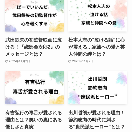
武田鉄矢の初監督映画に泣
松本人志の“泣ける話”に心
ける！『織部金次郎2』の
が震える…家族への愛と芸
メッセージとは？
人仲間の絆とは？
2025年11月2日
2025年11月2日
有吉弘行の毒舌が愛される
出川哲朗が愛される理由！
理由とは？笑いの裏にある
節約志向の時代に刺さ
優しさと真実
る“庶民派ヒーロー”とは？