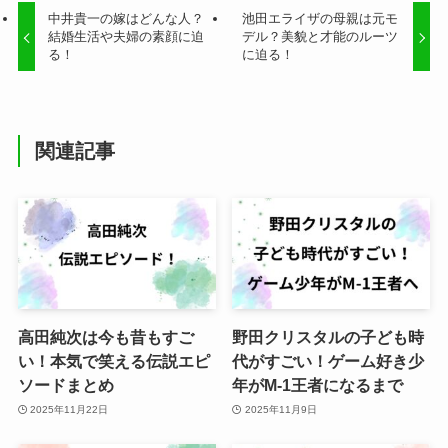
中井貴一の嫁はどんな人？
池田エライザの母親は元モ
結婚生活や夫婦の素顔に迫
デル？美貌と才能のルーツ
る！
に迫る！
関連記事
高田純次は今も昔もすご
野田クリスタルの子ども時
い！本気で笑える伝説エピ
代がすごい！ゲーム好き少
ソードまとめ
年がM-1王者になるまで
2025年11月22日
2025年11月9日