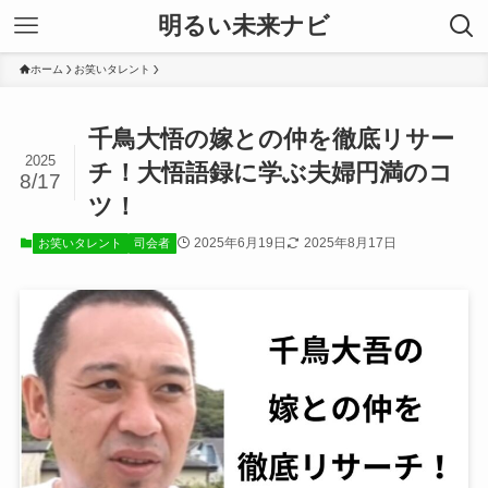
明るい未来ナビ
ホーム
お笑いタレント
千鳥大悟の嫁との仲を徹底リサー
2025
チ！大悟語録に学ぶ夫婦円満のコ
8/17
ツ！
2025年6月19日
2025年8月17日
お笑いタレント
司会者