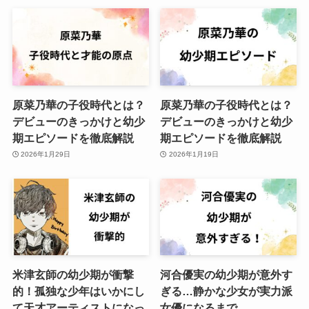
原菜乃華の子役時代とは？
原菜乃華の子役時代とは？
デビューのきっかけと幼少
デビューのきっかけと幼少
期エピソードを徹底解説
期エピソードを徹底解説
2026年1月29日
2026年1月19日
米津玄師の幼少期が衝撃
河合優実の幼少期が意外す
的！孤独な少年はいかにし
ぎる…静かな少女が実力派
て天才アーティストになっ
女優になるまで