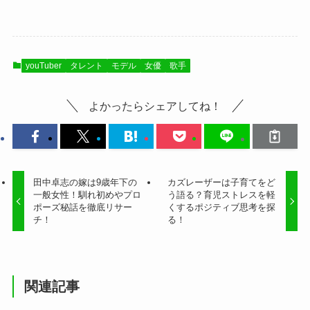
youTuber
タレント
モデル
女優
歌手
よかったらシェアしてね！
田中卓志の嫁は9歳年下の
カズレーザーは子育てをど
一般女性！馴れ初めやプロ
う語る？育児ストレスを軽
ポーズ秘話を徹底リサー
くするポジティブ思考を探
チ！
る！
関連記事