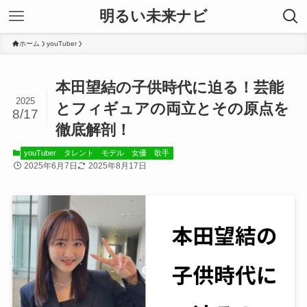
明るい未来ナビ
ホーム
youTuber
本田望結の子供時代に迫る！芸能
2025
とフィギュアの両立とその原点を
8/17
徹底解剖！
youTuber
タレント
モデル
女優
歌手
2025年6月7日
2025年8月17日