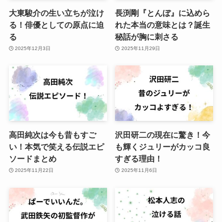
大東駿介の生い立ちが泣け
長渕剛『とんぼ』に込めら
る！俳優としての原点に迫
れた本当の意味とは？誕生
る
秘話が胸に刺さる
2025年12月3日
2025年11月29日
高田純次は今も昔もすご
沢田研二の現在に驚き！今
い！本気で笑える伝説エピ
も輝くジュリーがカッコ良
ソードまとめ
すぎる理由！
2025年11月22日
2025年11月6日