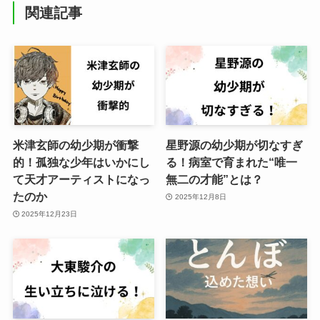
関連記事
米津玄師の幼少期が衝撃
星野源の幼少期が切なすぎ
的！孤独な少年はいかにし
る！病室で育まれた“唯一
て天才アーティストになっ
無二の才能”とは？
たのか
2025年12月8日
2025年12月23日