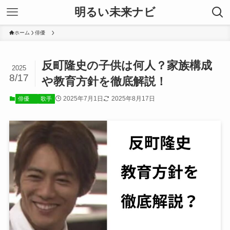
明るい未来ナビ
ホーム
俳優
反町隆史の子供は何人？家族構成
2025
8/17
や教育方針を徹底解説！
2025年7月1日
2025年8月17日
俳優
歌手